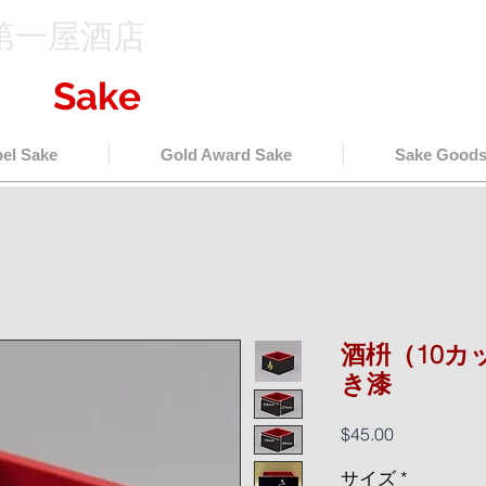
第一屋酒店
売
Sake
export wholesale
（
bel Sake
Gold Award Sake
Sake Good
酒枡（10カ
き漆
価
$45.00
格
サイズ
*