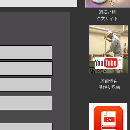
4日
酒器と瓶
注文サイト
ールドジャパニーズ
l）3.3シャク59 X 59 X 37 /
l）8shaku 78 X 78X 49 /
ーではなく、ABS樹脂とウレタンペ
ます
若鶴酒造
間放置しないでください。
酒作り映画
く、硬いスポンジや研磨剤用洗剤は
ださい。変色や形の変化を引き起こ
慮ください。樹脂から典型的な臭い
があります。 （健康への心配はあり