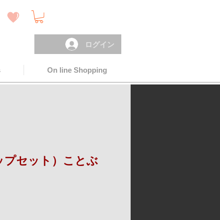
）
ログイン
s
On line Shopping
ップセット）ことぶ