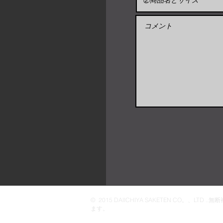
© 2015 DAIICHIYA SAKETEN CO。、LTD 
ます。