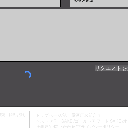
リクエストを
..無断複写・転載を禁じ
トップページ
/
第一屋酒店お問合せ
ベストセラーSAKE
/
ゴールドアワード
SAKE
/
オ
社概要
/お
問い合わせ
/
プライバシーポリシー