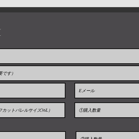
※納期：お支払い後1
酒枡漆（酒カップ）
ロゴ入り。
ブラックベースにゴ
求
サイズS10カップ（≈60m
/item-sake-cup
45USD
サイズM10カップ（≈144m
48USD
＜漆＞
これは本物のラッカ
イントで作られてい
カップを水中に長時
食器洗い機用ではな
使用していません
直射日光を避けてく
す可能性があります
燗酒との併用はご遠
を引き起こす可能性
ません）