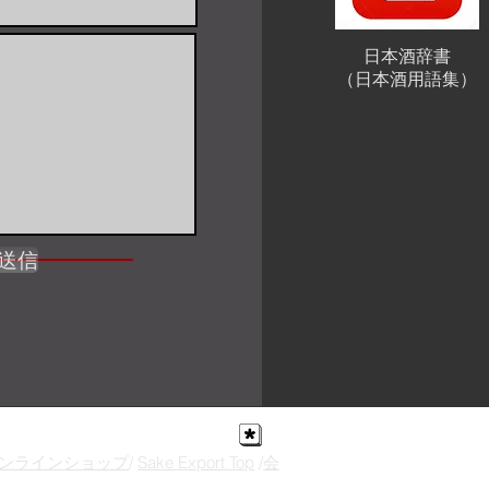
日本酒辞書
（日本酒用語集）
送信
ンラインショップ
/
Sake Export Top
/
会