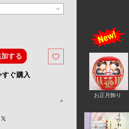
追加する
今すぐ購入
お正月飾り
プ
脂/ラッカーウレタン塗装
）