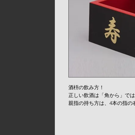
酒枡の飲み方！
正しい飲酒は「角から」では
親指の持ち方は、4本の指の
るように残しておく必要があ
ますの片隅で塩を出します。
一口飲んで、下唇を飛行機に