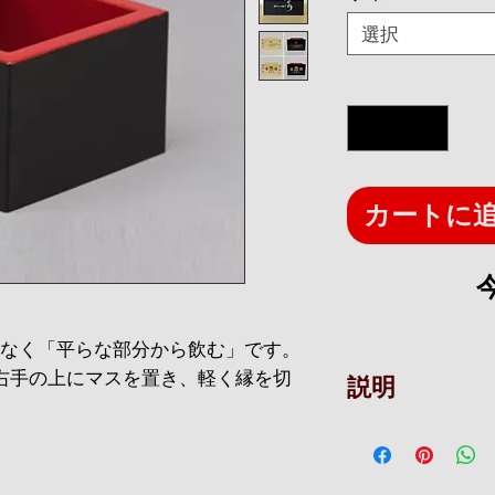
選択
数量
*
カートに
なく「平らな部分から飲む」です。
右手の上にマスを置き、軽く縁を切
説明
ります。
※種類：日本酒カッ
※材質：ますABS樹
置きます。
*原産地：大阪（日本