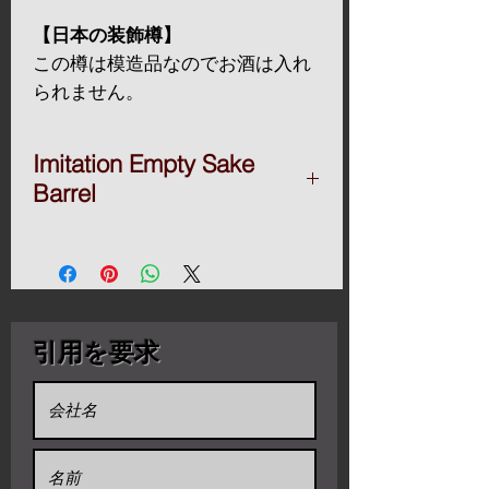
【日本の装飾樽】
この樽は模造品なのでお酒は入れ
られません。
飾りとしてご利用ください。
Imitation Empty Sake
このバレルは装飾目的でのみ作成
Barrel
されました。使用済みの発泡スチ
ロールは、木製の樽よりもはるか
DISPLAY BARREL
に軽量です。
* Product Type: Empty Sake barrel
* Brand Name: kirakucho
* Material: Polystyrene foam in side
お問い合わせください 可能な限り
* Place of origin: Toyama ( Japan )
引用を要求
詳細。
* Min.Order Quantity: 1 Piece
* Delivery Detail: 14days after payment
酒樽
-------------------------------------
■ Size 9L / 1.8kg / 300x300x325h / $189
----------
■ Size 18L / 2.5kg / 380×380×380h /
日本では古くから日本酒の入れ物
$280
として使われていました。
■ Size 36L / 4.5kg / 500×500×500h /