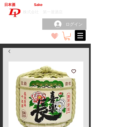
日本酒
輸出卸売
Sake
export wholesale
（
）
株式会社 第一屋酒店
ログイン