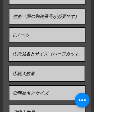
$320
現在、日本酒の香りを出すための
■ Size 72L / 8.0kg / 630×630×630h /
容器として使用されています。
$350
「THETARUSAKE」入れます 酒の
■ (Half cut) 18L / 1.5kg /
ために 樽に約2週間。
420w×220d×400h /$300
■ (Half cut) 36L / 2.5kg /
500w×280d×500h /$340
■ (Half cut) 72L / 4.5kg /
630w×330d×630h /$370